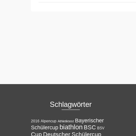
Schlagwörter
Bayerischer
Alpencup
2016
Athletiktest
biathlon
BSC
Schülercup
BSV
Cup
Deutscher Schülercup