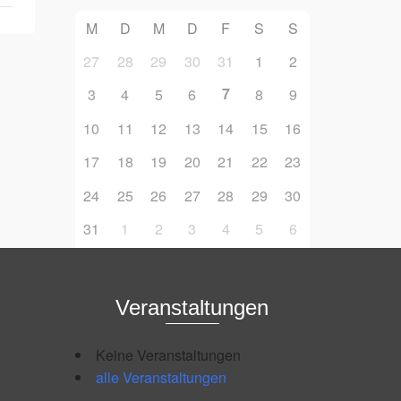
M
D
M
D
F
S
S
27
28
29
30
31
1
2
7
3
4
5
6
8
9
10
11
12
13
14
15
16
17
18
19
20
21
22
23
24
25
26
27
28
29
30
31
1
2
3
4
5
6
Veranstaltungen
Keine Veranstaltungen
alle Veranstaltungen