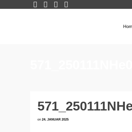
Hom
571_250111NHe0
571_250111NHe
on
24. JANUAR 2025