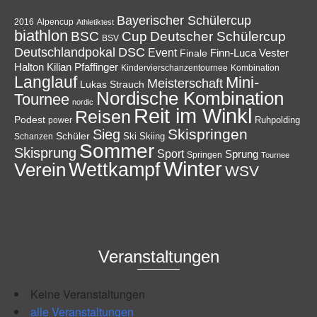
Bayerischer Schülercup
Alpencup
2016
Athletiktest
biathlon
Cup
BSC
Deutscher Schülercup
BSV
Deutschlandpokal
DSC
Event
Finale
Finn-Luca Vester
Halton
Kilian Pfaffinger
Kindervierschanzentournee
Kombination
Langlauf
Mini-
Meisterschaft
Lukas Strauch
Nordische Kombination
Tournee
nordic
Reit im Winkl
Reisen
Podest
Ruhpolding
power
Skispringen
Sieg
Schüler
Ski
Skiing
Schanzen
Sommer
Skisprung
Sport
Sprung
Springen
Tournee
Winter
Wettkampf
Verein
WSV
Veranstaltungen
Keine Veranstaltungen
alle Veranstaltungen