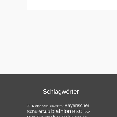
Schlagwörter
Bayerischer
Alpencup
2016
Athletiktest
biathlon
BSC
Schülercup
BSV