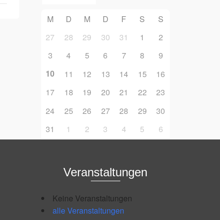
M
D
M
D
F
S
S
27
28
29
30
31
1
2
3
4
5
6
7
8
9
10
11
12
13
14
15
16
17
18
19
20
21
22
23
24
25
26
27
28
29
30
31
1
2
3
4
5
6
Veranstaltungen
Keine Veranstaltungen
alle Veranstaltungen