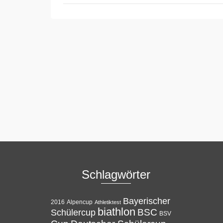
Schlagwörter
Bayerischer
Alpencup
2016
Athletiktest
biathlon
BSC
Schülercup
BSV