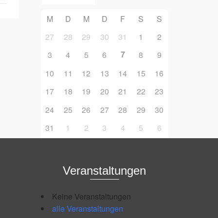
M
D
M
D
F
S
S
27
28
29
30
31
1
2
7
3
4
5
6
8
9
10
11
12
13
14
15
16
17
18
19
20
21
22
23
24
25
26
27
28
29
30
31
1
2
3
4
5
6
Veranstaltungen
Keine Veranstaltungen
alle Veranstaltungen