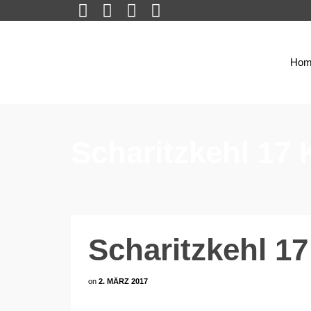
Hom
Scharitzkehl 17 
Scharitzkehl 17
on
2. MÄRZ 2017