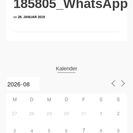
185805_WhatsApp
on
28. JANUAR 2019
Kalender
M
D
M
D
F
S
S
27
28
29
30
31
1
2
7
3
4
5
6
8
9