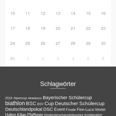
10
11
12
13
14
15
16
17
18
19
20
21
22
23
24
25
26
27
28
29
30
31
1
2
3
4
5
6
Schlagwörter
Bayerischer Schülercup
Alpencup
2016
Athletiktest
biathlon
Cup
BSC
Deutscher Schülercup
BSV
Deutschlandpokal
DSC
Event
Finale
Finn-Luca Vester
Halton
Kilian Pfaffinger
Kindervierschanzentournee
Kombination