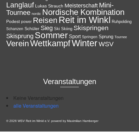
Langlauf
Mini-
Meisterschaft
Lukas Strauch
Nordische Kombination
Tournee
nordic
Reit im Winkl
Reisen
Podest
Ruhpolding
power
Skispringen
Sieg
Schüler
Ski
Skiing
Schanzen
Sommer
Skisprung
Sport
Sprung
Springen
Tournee
Winter
Wettkampf
Verein
WSV
Veranstaltungen
Keine Veranstaltungen
alle Veranstaltungen
© 2026 WSV Reit im Winkl e.V. powerd by Maximilian Hamberger