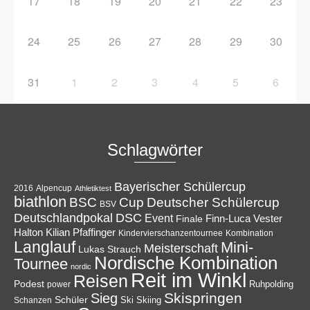
17
18
19
20
21
22
23
24
25
26
27
28
29
30
31
1
2
3
4
5
6
Schlagwörter
Bayerischer Schülercup
Alpencup
2016
Athletiktest
biathlon
Cup
BSC
Deutscher Schülercup
BSV
Deutschlandpokal
DSC
Event
Finale
Finn-Luca Vester
Halton
Kilian Pfaffinger
Kindervierschanzentournee
Kombination
Langlauf
Mini-
Meisterschaft
Lukas Strauch
Nordische Kombination
Tournee
nordic
Reit im Winkl
Reisen
Podest
Ruhpolding
power
Skispringen
Sieg
Schüler
Ski
Skiing
Schanzen