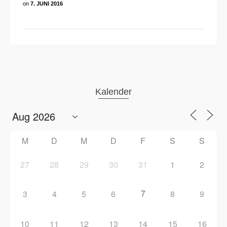
on
7. JUNI 2016
Kalender
M
D
M
D
F
S
S
27
28
29
30
31
1
2
7
3
4
5
6
8
9
10
11
12
13
14
15
16