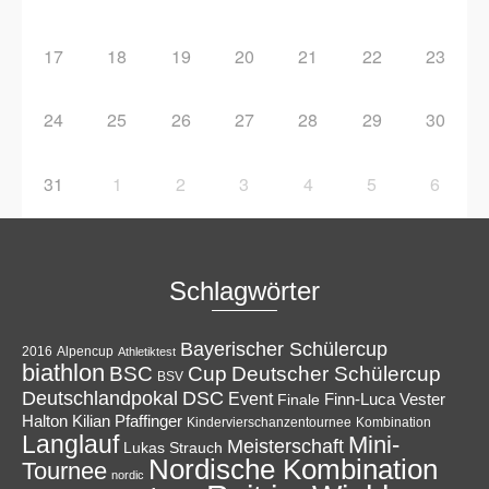
17
18
19
20
21
22
23
24
25
26
27
28
29
30
31
1
2
3
4
5
6
Schlagwörter
Bayerischer Schülercup
Alpencup
2016
Athletiktest
biathlon
Cup
BSC
Deutscher Schülercup
BSV
Deutschlandpokal
DSC
Event
Finale
Finn-Luca Vester
Halton
Kilian Pfaffinger
Kindervierschanzentournee
Kombination
Langlauf
Mini-
Meisterschaft
Lukas Strauch
Nordische Kombination
Tournee
nordic