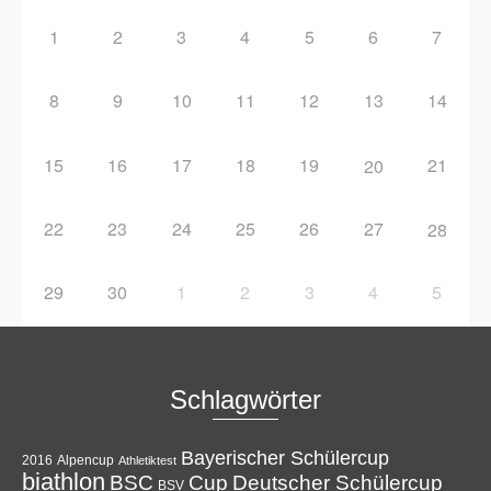
1
2
3
4
5
6
7
8
9
10
11
12
13
14
15
16
17
18
19
21
20
22
23
24
25
26
27
28
29
30
1
2
3
4
5
Schlagwörter
Bayerischer Schülercup
Alpencup
2016
Athletiktest
biathlon
Cup
BSC
Deutscher Schülercup
BSV