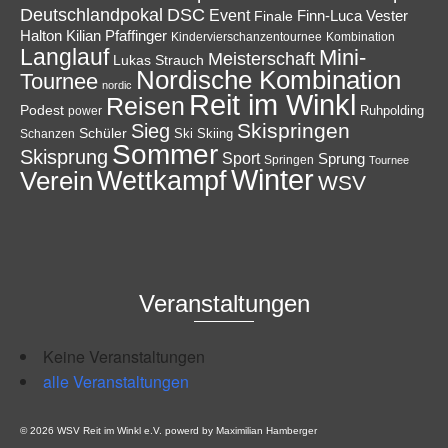
Deutschlandpokal
DSC
Event
Finale
Finn-Luca Vester
Halton
Kilian Pfaffinger
Kindervierschanzentournee
Kombination
Langlauf
Mini-
Meisterschaft
Lukas Strauch
Nordische Kombination
Tournee
nordic
Reit im Winkl
Reisen
Podest
Ruhpolding
power
Skispringen
Sieg
Schüler
Ski
Skiing
Schanzen
Sommer
Skisprung
Sport
Sprung
Springen
Tournee
Winter
Wettkampf
Verein
WSV
Veranstaltungen
Keine Veranstaltungen
alle Veranstaltungen
© 2026 WSV Reit im Winkl e.V. powerd by Maximilian Hamberger