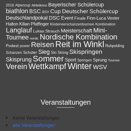
Bayerischer Schülercup
Alpencup
2016
Athletiktest
biathlon
Cup
BSC
Deutscher Schülercup
BSV
Deutschlandpokal
DSC
Event
Finale
Finn-Luca Vester
Halton
Kilian Pfaffinger
Kindervierschanzentournee
Kombination
Langlauf
Mini-
Meisterschaft
Lukas Strauch
Nordische Kombination
Tournee
nordic
Reit im Winkl
Reisen
Podest
Ruhpolding
power
Skispringen
Sieg
Schüler
Ski
Skiing
Schanzen
Sommer
Skisprung
Sport
Sprung
Springen
Tournee
Winter
Wettkampf
Verein
WSV
Veranstaltungen
Keine Veranstaltungen
alle Veranstaltungen