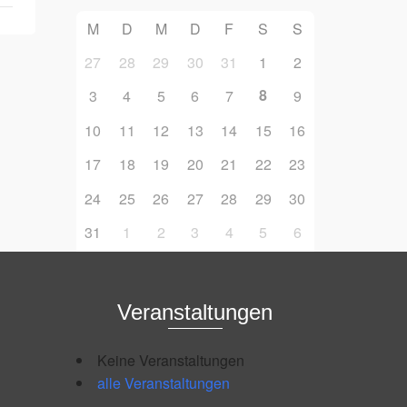
M
D
M
D
F
S
S
27
28
29
30
31
1
2
8
3
4
5
6
7
9
10
11
12
13
14
15
16
17
18
19
20
21
22
23
24
25
26
27
28
29
30
31
1
2
3
4
5
6
Veranstaltungen
Keine Veranstaltungen
alle Veranstaltungen