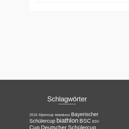
Schlagwörter
Bayerischer
Alpencup
2016
Athletiktest
biathlon
BSC
Schülercup
BSV
Cup
Deutscher Schülercup