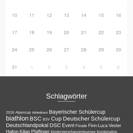
10
11
12
13
14
15
16
17
18
19
20
21
22
23
24
25
26
27
28
29
30
31
1
2
3
4
5
6
Schlagwörter
Bayerischer Schülercup
Alpencup
2016
Athletiktest
biathlon
Cup
BSC
Deutscher Schülercup
BSV
Deutschlandpokal
DSC
Event
Finale
Finn-Luca Vester
Halton
Kilian Pfaffinger
Kindervierschanzentournee
Kombination