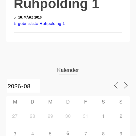
Ruhpolding 1
on
16. MÄRZ 2016
Ergebnisliste Ruhpolding 1
Kalender
M
D
M
D
F
S
S
27
28
29
30
31
1
2
6
3
4
5
7
8
9