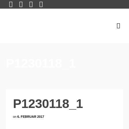
P1230118_1
P1230118_1
on
6. FEBRUAR 2017