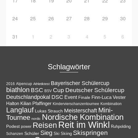
17
18
19
20
21
22
23
24
25
26
27
28
29
30
31
1
2
3
4
5
6
Schlagwörter
Bayerischer Schülercup
Alpencup
2016
Athletiktest
biathlon
Cup
BSC
Deutscher Schülercup
BSV
Deutschlandpokal
DSC
Event
Finale
Finn-Luca Vester
Halton
Kilian Pfaffinger
Kindervierschanzentournee
Kombination
Langlauf
Mini-
Meisterschaft
Lukas Strauch
Nordische Kombination
Tournee
nordic
Reit im Winkl
Reisen
Podest
Ruhpolding
power
Skispringen
Sieg
Schüler
Ski
Skiing
Schanzen