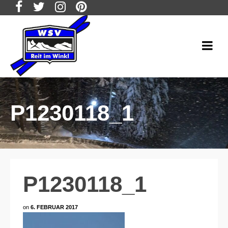
P1230118_1
P1230118_1
on
6. FEBRUAR 2017