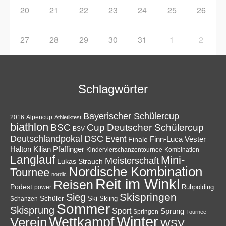
20
21
22
23
24
25
26
27
28
29
30
31
1
2
Schlagwörter
Bayerischer Schülercup
Alpencup
2016
Athletiktest
biathlon
Cup
BSC
Deutscher Schülercup
BSV
Deutschlandpokal
DSC
Event
Finale
Finn-Luca Vester
Halton
Kilian Pfaffinger
Kindervierschanzentournee
Kombination
Langlauf
Mini-
Meisterschaft
Lukas Strauch
Nordische Kombination
Tournee
nordic
Reit im Winkl
Reisen
Podest
Ruhpolding
power
Skispringen
Sieg
Schüler
Ski
Skiing
Schanzen
Sommer
Skisprung
Sport
Sprung
Springen
Tournee
Winter
Wettkampf
Verein
WSV