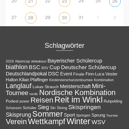
20
22
24
25
21
23
26
27
29
31
1
2
28
30
Schlagwörter
Bayerischer Schülercup
Alpencup
2016
Athletiktest
biathlon
Cup
BSC
Deutscher Schülercup
BSV
Deutschlandpokal
DSC
Event
Finale
Finn-Luca Vester
Halton
Kilian Pfaffinger
Kindervierschanzentournee
Kombination
Langlauf
Mini-
Meisterschaft
Lukas Strauch
Nordische Kombination
Tournee
nordic
Reit im Winkl
Reisen
Podest
Ruhpolding
power
Skispringen
Sieg
Schüler
Ski
Skiing
Schanzen
Sommer
Skisprung
Sport
Sprung
Springen
Tournee
Winter
Wettkampf
Verein
WSV