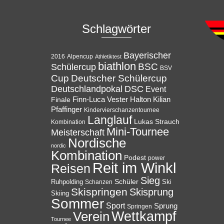
Schlagwörter
Bayerischer
Alpencup
2016
Athletiktest
biathlon
BSC
Schülercup
BSV
Cup
Deutscher Schülercup
Deutschlandpokal
DSC
Event
Halton
Finale
Finn-Luca Vester
Kilian
Pfaffinger
Kindervierschanzentournee
Langlauf
Lukas Strauch
Kombination
Mini-Tournee
Meisterschaft
Nordische
nordic
Kombination
Podest
power
Reit im Winkl
Reisen
Sieg
Ruhpolding
Schüler
Ski
Schanzen
Skispringen
Skisprung
Skiing
Sommer
Sport
Sprung
Springen
Wettkampf
Verein
Tournee