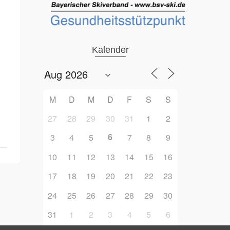
Kalender
M
D
M
D
F
S
S
27
28
29
30
31
1
2
6
3
4
5
7
8
9
10
11
12
13
14
15
16
17
18
19
20
21
22
23
24
25
26
27
28
29
30
31
1
2
3
4
5
6