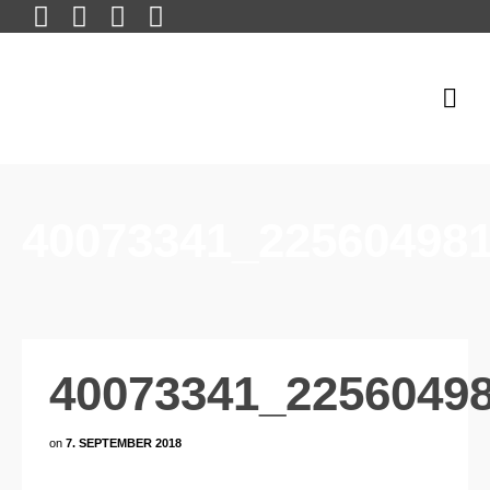
40073341_22560498
40073341_2256049
on
7. SEPTEMBER 2018