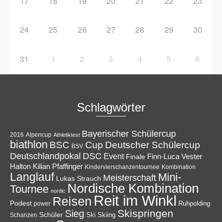
17
18
19
20
21
22
23
24
25
26
27
28
29
30
31
1
2
3
4
5
6
Schlagwörter
Bayerischer Schülercup
Alpencup
2016
Athletiktest
biathlon
Cup
BSC
Deutscher Schülercup
BSV
Deutschlandpokal
DSC
Event
Finale
Finn-Luca Vester
Halton
Kilian Pfaffinger
Kindervierschanzentournee
Kombination
Langlauf
Mini-
Meisterschaft
Lukas Strauch
Nordische Kombination
Tournee
nordic
Reit im Winkl
Reisen
Podest
Ruhpolding
power
Skispringen
Sieg
Schüler
Ski
Skiing
Schanzen