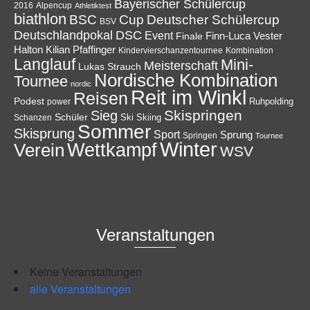
Bayerischer Schülercup
Alpencup
2016
Athletiktest
biathlon
Cup
BSC
Deutscher Schülercup
BSV
Deutschlandpokal
DSC
Event
Finale
Finn-Luca Vester
Halton
Kilian Pfaffinger
Kindervierschanzentournee
Kombination
Langlauf
Mini-
Meisterschaft
Lukas Strauch
Nordische Kombination
Tournee
nordic
Reit im Winkl
Reisen
Podest
Ruhpolding
power
Skispringen
Sieg
Schüler
Ski
Skiing
Schanzen
Sommer
Skisprung
Sport
Sprung
Springen
Tournee
Winter
Wettkampf
Verein
WSV
Veranstaltungen
Keine Veranstaltungen
alle Veranstaltungen