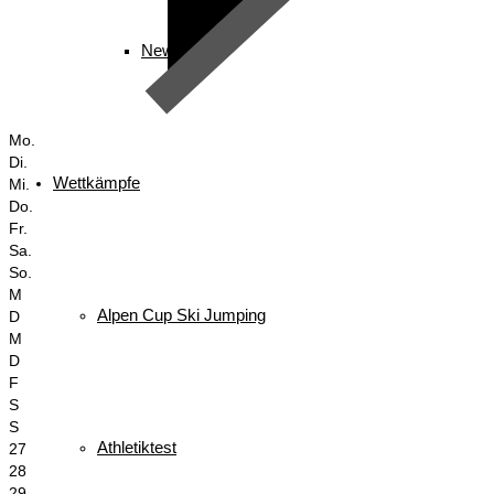
News
Mo.
Di.
Wettkämpfe
Mi.
Do.
Fr.
Sa.
So.
M
Alpen Cup Ski Jumping
D
M
D
F
S
S
Athletiktest
27
28
29