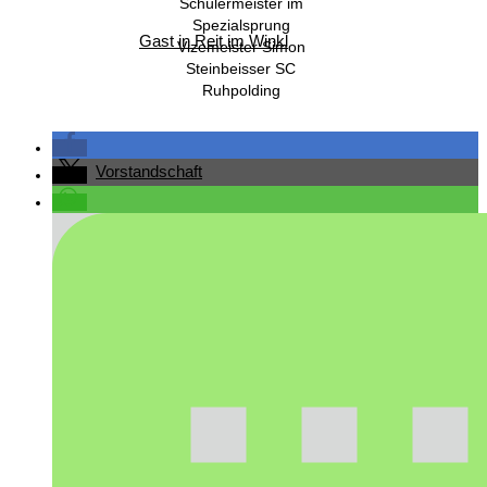
Schülermeister im
Spezialsprung
Gast in Reit im Winkl
Vizemeister Simon
Steinbeisser SC
Ruhpolding
Vorstandschaft
Ehrenmitglieder/ Ehrentafel
Busbelegung