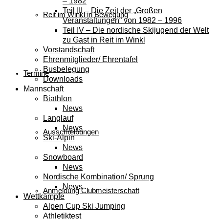
– 1982
Teil III – Die Zeit der „Großen
Reit im Winkl in Bewegung
Veranstaltungen“ von 1982 – 1996
Teil IV – Die nordische Skijugend der Welt
zu Gast in Reit im Winkl
Vorstandschaft
Ehrenmitglieder/ Ehrentafel
Busbelegung
Termine
Downloads
Mannschaft
Biathlon
News
Langlauf
News
Ausschreibungen
Ski-Alpin
News
Snowboard
News
Nordische Kombination/ Sprung
News
Anmeldung Clubmeisterschaft
Wettkämpfe
Alpen Cup Ski Jumping
Athletiktest