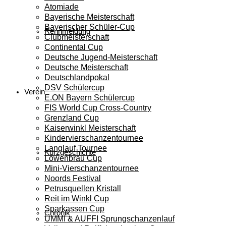
Atomiade
Bayerische Meisterschaft
Bayerischer Schüler-Cup
Rennmeldung
Clubmeisterschaft
Continental Cup
Deutsche Jugend-Meisterschaft
Deutsche Meisterschaft
Deutschlandpokal
DSV Schülercup
Verein
E.ON Bayern Schülercup
FIS World Cup Cross-Country
Grenzland Cup
Kaiserwinkl Meisterschaft
Kindervierschanzentournee
Langlauf Tournee
Kurzgeschichte
Löwenbräu Cup
Mini-Vierschanzentournee
Noords Festival
Petrusquellen Kristall
Reit im Winkl Cup
Sparkassen Cup
Chronik
UMMI & AUFFI Sprungschanzenlauf