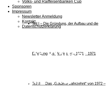
Volks- und Raiffeisenbanken Cup
Sponsoren
Impressum
Newsletter Anmeldung
Kontakt
Teil I – Die Gründung, der Aufbau und die
Datenschutzerklärung
30 Jahre nach
Thomas Klauser,
Erhaltung des Vereins von 1921 – 1971
holte Sebastian
Schwarz Titel
Teil II – Das „Goldene Jahrzehnt“ von 1972 –
Deutscher
Schülermeister für