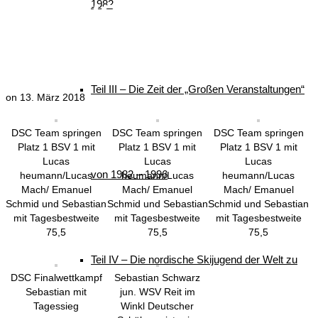
1982
den WSV Reit im
Winkl e. V.
Teil III – Die Zeit der „Großen Veranstaltungen“
on
13. März 2018
DSC Team springen
DSC Team springen
DSC Team springen
Platz 1 BSV 1 mit
Platz 1 BSV 1 mit
Platz 1 BSV 1 mit
Lucas
Lucas
Lucas
von 1982 – 1996
heumann/Lucas
heumann/Lucas
heumann/Lucas
Mach/ Emanuel
Mach/ Emanuel
Mach/ Emanuel
Schmid und Sebastian
Schmid und Sebastian
Schmid und Sebastian
mit Tagesbestweite
mit Tagesbestweite
mit Tagesbestweite
75,5
75,5
75,5
Teil IV – Die nordische Skijugend der Welt zu
DSC Finalwettkampf
Sebastian Schwarz
Sebastian mit
jun. WSV Reit im
Tagessieg
Winkl Deutscher