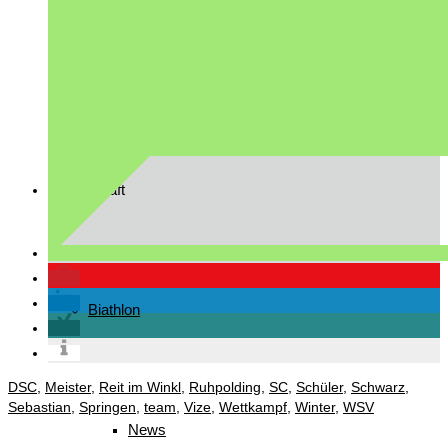
Downloads
Mannschaft
Biathlon
DSC
,
Meister
,
Reit im Winkl
,
Ruhpolding
,
SC
,
Schüler
,
Schwarz
,
Sebastian
,
Springen
,
team
,
Vize
,
Wettkampf
,
Winter
,
WSV
News