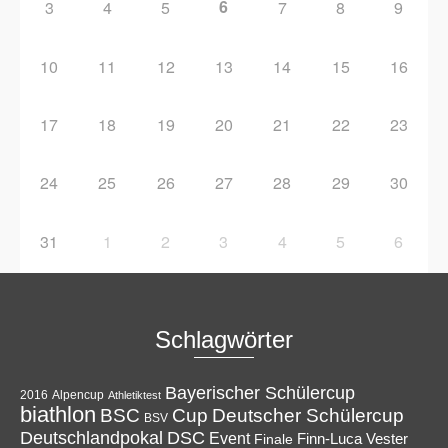
6
3
4
5
7
8
9
10
11
12
13
14
15
16
17
18
19
20
21
22
23
24
25
26
27
28
29
30
31
1
2
3
4
5
6
Schlagwörter
Bayerischer Schülercup
Alpencup
2016
Athletiktest
biathlon
Cup
BSC
Deutscher Schülercup
BSV
Deutschlandpokal
DSC
Event
Finale
Finn-Luca Vester