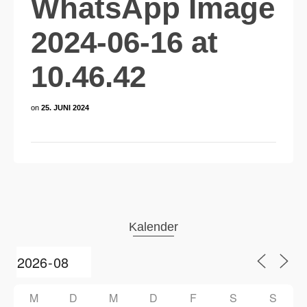
WhatsApp Image
2024-06-16 at
10.46.42
on
25. JUNI 2024
Kalender
M
D
M
D
F
S
S