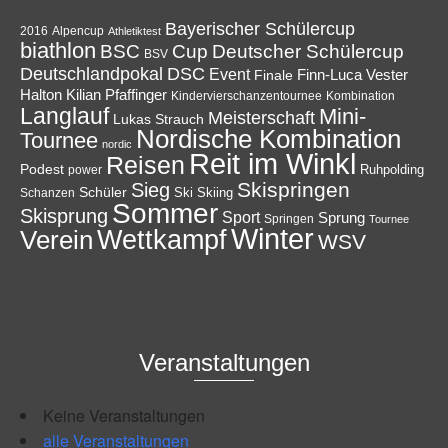
Bayerischer Schülercup
Alpencup
2016
Athletiktest
biathlon
Cup
BSC
Deutscher Schülercup
BSV
Deutschlandpokal
DSC
Event
Finale
Finn-Luca Vester
Halton
Kilian Pfaffinger
Kindervierschanzentournee
Kombination
Langlauf
Mini-
Meisterschaft
Lukas Strauch
Nordische Kombination
Tournee
nordic
Reit im Winkl
Reisen
Podest
Ruhpolding
power
Skispringen
Sieg
Schüler
Ski
Skiing
Schanzen
Sommer
Skisprung
Sport
Sprung
Springen
Tournee
Winter
Wettkampf
Verein
WSV
Veranstaltungen
Keine Veranstaltungen
alle Veranstaltungen