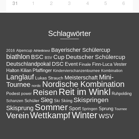
31
1
2
3
4
5
6
Schlagwörter
Bayerischer Schülercup
Alpencup
2016
Athletiktest
biathlon
Cup
BSC
Deutscher Schülercup
BSV
Deutschlandpokal
DSC
Event
Finale
Finn-Luca Vester
Halton
Kilian Pfaffinger
Kindervierschanzentournee
Kombination
Langlauf
Mini-
Meisterschaft
Lukas Strauch
Nordische Kombination
Tournee
nordic
Reit im Winkl
Reisen
Podest
Ruhpolding
power
Skispringen
Sieg
Schüler
Ski
Skiing
Schanzen
Sommer
Skisprung
Sport
Sprung
Springen
Tournee
Winter
Wettkampf
Verein
WSV