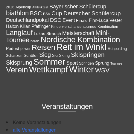
Bayerischer Schülercup
Alpencup
2016
Athletiktest
biathlon
Cup
BSC
Deutscher Schülercup
BSV
Deutschlandpokal
DSC
Event
Finale
Finn-Luca Vester
Halton
Kilian Pfaffinger
Kindervierschanzentournee
Kombination
Langlauf
Mini-
Meisterschaft
Lukas Strauch
Nordische Kombination
Tournee
nordic
Reit im Winkl
Reisen
Podest
Ruhpolding
power
Skispringen
Sieg
Schüler
Ski
Skiing
Schanzen
Sommer
Skisprung
Sport
Sprung
Springen
Tournee
Winter
Wettkampf
Verein
WSV
Veranstaltungen
Keine Veranstaltungen
alle Veranstaltungen