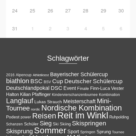
24
25
26
27
28
29
30
31
1
2
3
4
5
6
Schlagwörter
Bayerischer Schülercup
Alpencup
2016
Athletiktest
biathlon
Cup
BSC
Deutscher Schülercup
BSV
Deutschlandpokal
DSC
Event
Finale
Finn-Luca Vester
Halton
Kilian Pfaffinger
Kindervierschanzentournee
Kombination
Langlauf
Mini-
Meisterschaft
Lukas Strauch
Nordische Kombination
Tournee
nordic
Reit im Winkl
Reisen
Podest
Ruhpolding
power
Skispringen
Sieg
Schüler
Ski
Skiing
Schanzen
Sommer
Skisprung
Sport
Sprung
Springen
Tournee