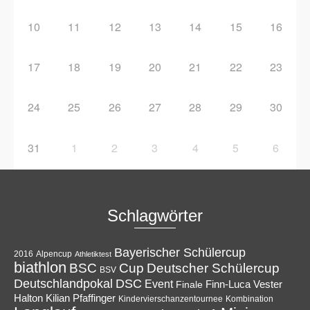
10
11
12
13
14
15
16
17
18
19
20
21
22
23
24
25
26
27
28
29
30
31
1
2
3
4
5
6
Schlagwörter
Bayerischer Schülercup
Alpencup
2016
Athletiktest
biathlon
Cup
BSC
Deutscher Schülercup
BSV
Deutschlandpokal
DSC
Event
Finale
Finn-Luca Vester
Halton
Kilian Pfaffinger
Kindervierschanzentournee
Kombination