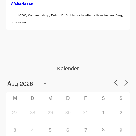
Weiterlesen
COC
,
Continentalcup
,
Debut
,
F.I.S.
,
History
,
Nordische Kombination
,
Sieg
,
Supersprint
Kalender
M
D
M
D
F
S
S
27
28
29
30
31
1
2
8
3
4
5
6
7
9