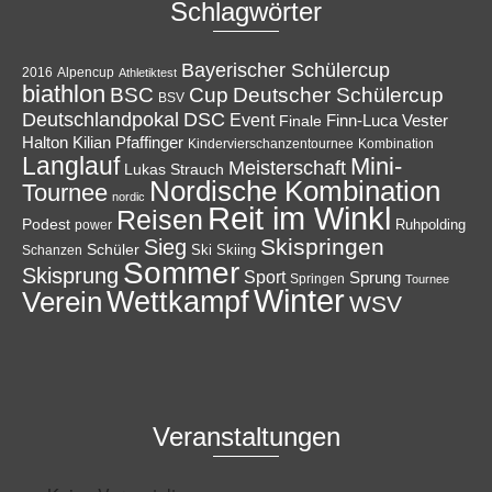
Schlagwörter
Bayerischer Schülercup
Alpencup
2016
Athletiktest
biathlon
Cup
BSC
Deutscher Schülercup
BSV
Deutschlandpokal
DSC
Event
Finale
Finn-Luca Vester
Halton
Kilian Pfaffinger
Kindervierschanzentournee
Kombination
Langlauf
Mini-
Meisterschaft
Lukas Strauch
Nordische Kombination
Tournee
nordic
Reit im Winkl
Reisen
Podest
Ruhpolding
power
Skispringen
Sieg
Schüler
Ski
Skiing
Schanzen
Sommer
Skisprung
Sport
Sprung
Springen
Tournee
Winter
Wettkampf
Verein
WSV
Veranstaltungen