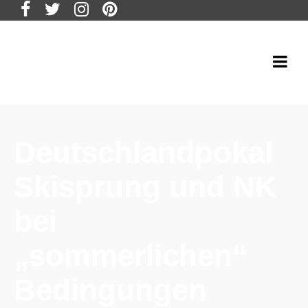
Deutschlandpokal
Skisprung und NK
bei
„sommerlichen“
Bedingungen