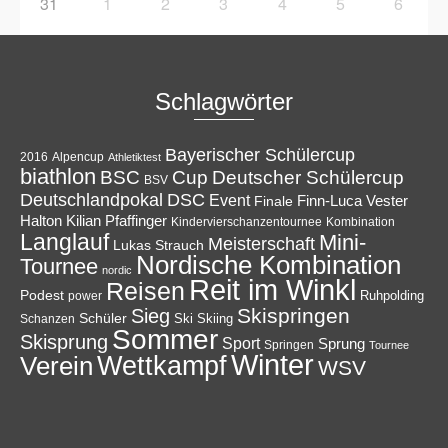
31
1
2
3
4
5
6
Schlagwörter
Bayerischer Schülercup
Alpencup
2016
Athletiktest
biathlon
Cup
BSC
Deutscher Schülercup
BSV
Deutschlandpokal
DSC
Event
Finale
Finn-Luca Vester
Halton
Kilian Pfaffinger
Kindervierschanzentournee
Kombination
Langlauf
Mini-
Meisterschaft
Lukas Strauch
Nordische Kombination
Tournee
nordic
Reit im Winkl
Reisen
Podest
Ruhpolding
power
Skispringen
Sieg
Schüler
Ski
Skiing
Schanzen
Sommer
Skisprung
Sport
Sprung
Springen
Tournee
Winter
Wettkampf
Verein
WSV