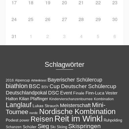
17
18
19
20
21
22
23
24
25
26
27
28
29
30
31
1
2
3
4
5
6
Schlagwörter
Bayerischer Schülercup
Alpencup
2016
Athletiktest
biathlon
Cup
BSC
Deutscher Schülercup
BSV
Deutschlandpokal
DSC
Event
Finale
Finn-Luca Vester
Halton
Kilian Pfaffinger
Kindervierschanzentournee
Kombination
Langlauf
Mini-
Meisterschaft
Lukas Strauch
Nordische Kombination
Tournee
nordic
Reit im Winkl
Reisen
Podest
Ruhpolding
power
Skispringen
Sieg
Schüler
Ski
Skiing
Schanzen