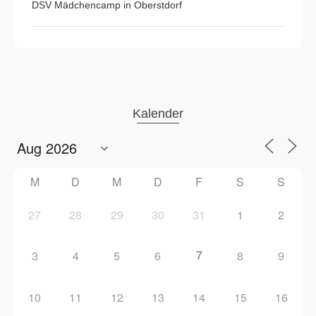
DSV Mädchencamp in Oberstdorf
Kalender
M
D
M
D
F
S
S
27
28
29
30
31
1
2
7
3
4
5
6
8
9
10
11
12
13
14
15
16