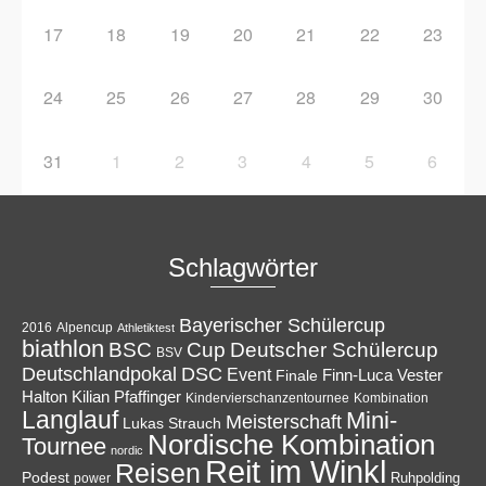
17
18
19
20
21
22
23
24
25
26
27
28
29
30
31
1
2
3
4
5
6
Schlagwörter
Bayerischer Schülercup
Alpencup
2016
Athletiktest
biathlon
Cup
BSC
Deutscher Schülercup
BSV
Deutschlandpokal
DSC
Event
Finale
Finn-Luca Vester
Halton
Kilian Pfaffinger
Kindervierschanzentournee
Kombination
Langlauf
Mini-
Meisterschaft
Lukas Strauch
Nordische Kombination
Tournee
nordic
Reit im Winkl
Reisen
Podest
Ruhpolding
power