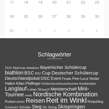
17
18
19
20
21
22
23
24
25
26
27
28
29
30
31
1
2
3
4
5
6
Schlagwörter
Bayerischer Schülercup
Alpencup
2016
Athletiktest
biathlon
Cup
BSC
Deutscher Schülercup
BSV
Deutschlandpokal
DSC
Event
Finale
Finn-Luca Vester
Halton
Kilian Pfaffinger
Kindervierschanzentournee
Kombination
Langlauf
Mini-
Meisterschaft
Lukas Strauch
Nordische Kombination
Tournee
nordic
Reit im Winkl
Reisen
Podest
Ruhpolding
power
Skispringen
Sieg
Schüler
Ski
Skiing
Schanzen