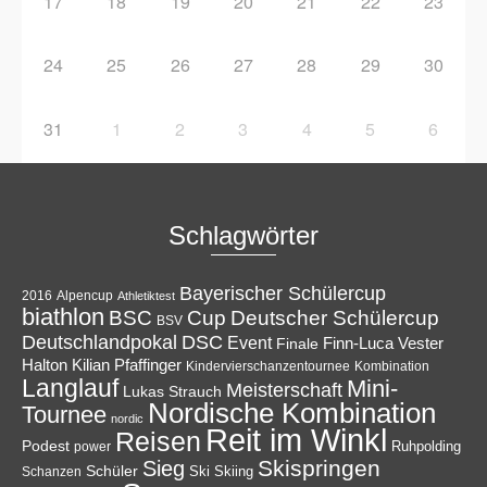
17
18
19
20
21
22
23
24
25
26
27
28
29
30
31
1
2
3
4
5
6
Schlagwörter
Bayerischer Schülercup
Alpencup
2016
Athletiktest
biathlon
Cup
BSC
Deutscher Schülercup
BSV
Deutschlandpokal
DSC
Event
Finale
Finn-Luca Vester
Halton
Kilian Pfaffinger
Kindervierschanzentournee
Kombination
Langlauf
Mini-
Meisterschaft
Lukas Strauch
Nordische Kombination
Tournee
nordic
Reit im Winkl
Reisen
Podest
Ruhpolding
power
Skispringen
Sieg
Schüler
Ski
Skiing
Schanzen