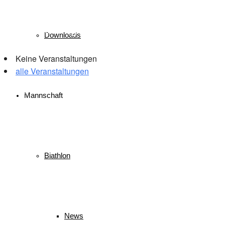
Veranstaltungen
Downloads
Keine Veranstaltungen
alle Veranstaltungen
© 2026 WSV Reit im Winkl e.V. powerd by Maximilian Hamberger
Mannschaft
Biathlon
News