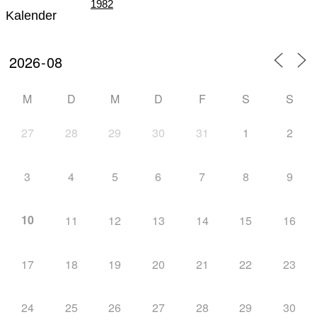
1982
Kalender
Teil III – Die Zeit der „Großen Veranstaltungen“
M
D
M
D
F
S
S
27
28
29
30
31
1
2
von 1982 – 1996
3
4
5
6
7
8
9
10
11
12
13
14
15
16
Teil IV – Die nordische Skijugend der Welt zu
17
18
19
20
21
22
23
24
25
26
27
28
29
30