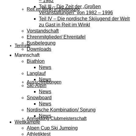
– 1982
Teil III – Die Zeit der „Großen
Reit im Winkl in Bewegung
Veranstaltungen“ von 1982 – 1996
Teil IV – Die nordische Skijugend der Welt
zu Gast in Reit im Winkl
Vorstandschaft
Ehrenmitglieder/ Ehrentafel
Busbelegung
Termine
Downloads
Mannschaft
Biathlon
News
Langlauf
News
Ausschreibungen
Ski-Alpin
News
Snowboard
News
Nordische Kombination/ Sprung
News
Anmeldung Clubmeisterschaft
Wettkämpfe
Alpen Cup Ski Jumping
Athletiktest