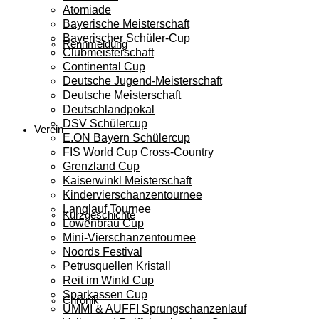
Atomiade
Bayerische Meisterschaft
Bayerischer Schüler-Cup
Rennmeldung
Clubmeisterschaft
Continental Cup
Deutsche Jugend-Meisterschaft
Deutsche Meisterschaft
Deutschlandpokal
DSV Schülercup
Verein
E.ON Bayern Schülercup
FIS World Cup Cross-Country
Grenzland Cup
Kaiserwinkl Meisterschaft
Kindervierschanzentournee
Langlauf Tournee
Kurzgeschichte
Löwenbräu Cup
Mini-Vierschanzentournee
Noords Festival
Petrusquellen Kristall
Reit im Winkl Cup
Sparkassen Cup
Chronik
UMMI & AUFFI Sprungschanzenlauf