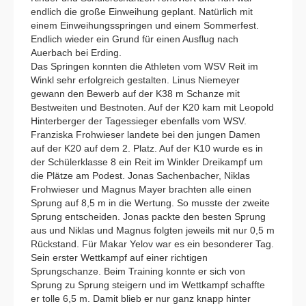
endlich die große Einweihung geplant. Natürlich mit
einem Einweihungsspringen und einem Sommerfest.
Endlich wieder ein Grund für einen Ausflug nach
Auerbach bei Erding.
Das Springen konnten die Athleten vom WSV Reit im
Winkl sehr erfolgreich gestalten. Linus Niemeyer
gewann den Bewerb auf der K38 m Schanze mit
Bestweiten und Bestnoten. Auf der K20 kam mit Leopold
Hinterberger der Tagessieger ebenfalls vom WSV.
Franziska Frohwieser landete bei den jungen Damen
auf der K20 auf dem 2. Platz. Auf der K10 wurde es in
der Schülerklasse 8 ein Reit im Winkler Dreikampf um
die Plätze am Podest. Jonas Sachenbacher, Niklas
Frohwieser und Magnus Mayer brachten alle einen
Sprung auf 8,5 m in die Wertung. So musste der zweite
Sprung entscheiden. Jonas packte den besten Sprung
aus und Niklas und Magnus folgten jeweils mit nur 0,5 m
Rückstand. Für Makar Yelov war es ein besonderer Tag.
Sein erster Wettkampf auf einer richtigen
Sprungschanze. Beim Training konnte er sich von
Sprung zu Sprung steigern und im Wettkampf schaffte
er tolle 6,5 m. Damit blieb er nur ganz knapp hinter