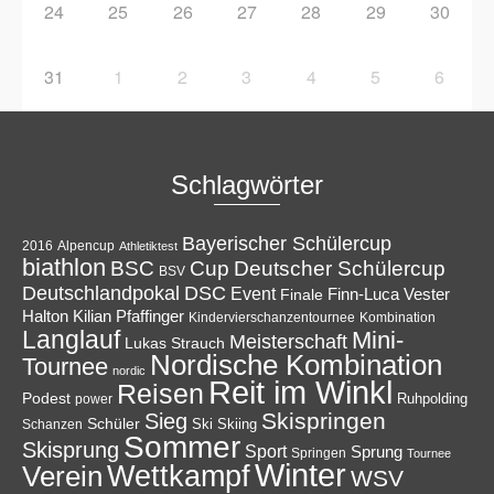
24
25
26
27
28
29
30
31
1
2
3
4
5
6
Schlagwörter
Bayerischer Schülercup
Alpencup
2016
Athletiktest
biathlon
Cup
BSC
Deutscher Schülercup
BSV
Deutschlandpokal
DSC
Event
Finale
Finn-Luca Vester
Halton
Kilian Pfaffinger
Kindervierschanzentournee
Kombination
Langlauf
Mini-
Meisterschaft
Lukas Strauch
Nordische Kombination
Tournee
nordic
Reit im Winkl
Reisen
Podest
Ruhpolding
power
Skispringen
Sieg
Schüler
Ski
Skiing
Schanzen
Sommer
Skisprung
Sport
Sprung
Springen
Tournee
Winter
Wettkampf
Verein
WSV