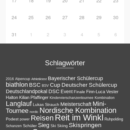
17
18
19
20
21
22
23
24
25
26
27
28
29
30
31
1
2
3
4
5
6
Schlagwörter
Bayerischer Schülercup
Alpencup
2016
Athletiktest
biathlon
Cup
BSC
Deutscher Schülercup
BSV
Deutschlandpokal
DSC
Event
Finale
Finn-Luca Vester
Halton
Kilian Pfaffinger
Kindervierschanzentournee
Kombination
Langlauf
Mini-
Meisterschaft
Lukas Strauch
Nordische Kombination
Tournee
nordic
Reit im Winkl
Reisen
Podest
Ruhpolding
power
Skispringen
Sieg
Schüler
Ski
Skiing
Schanzen