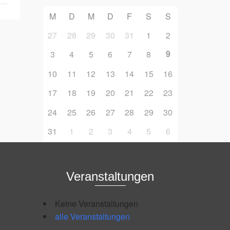
M
D
M
D
F
S
S
27
28
29
30
31
1
2
9
3
4
5
6
7
8
10
11
12
13
14
15
16
17
18
19
20
21
22
23
24
25
26
27
28
29
30
31
1
2
3
4
5
6
Veranstaltungen
Keine Veranstaltungen
alle Veranstaltungen