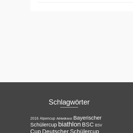
Schlagwörter
Bayerischer
Alpencup
2016
Athletiktest
biathlon
BSC
Schülercup
BSV
Cup
Deutscher Schülercup