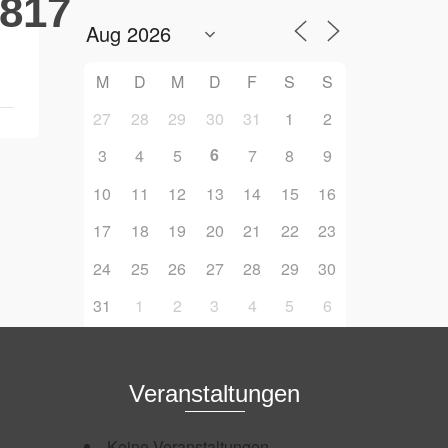
817
M
D
M
D
F
S
S
27
28
29
30
31
1
2
6
3
4
5
7
8
9
10
11
12
13
14
15
16
17
18
19
20
21
22
23
24
25
26
27
28
29
30
31
1
2
3
4
5
6
Veranstaltungen
Keine Veranstaltungen