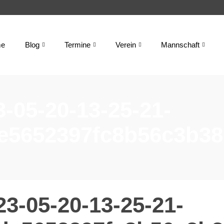
e
Blog
Termine
Verein
Mannschaft
-05-20-13-25-21-
e5652397fc8b56c3b38
3-05-20-13-25-21-