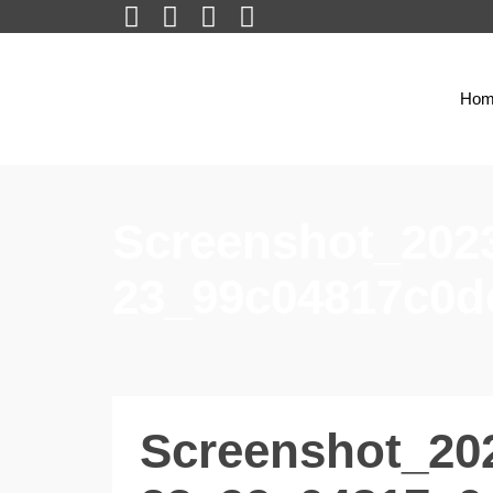
Hom
Screenshot_2023
23_99c04817c0d
Screenshot_202