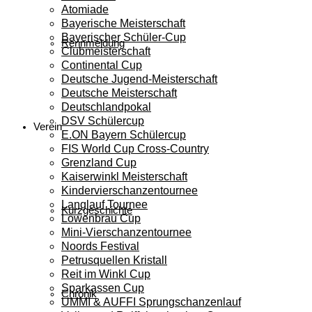
Atomiade
Bayerische Meisterschaft
Bayerischer Schüler-Cup
Rennmeldung
Clubmeisterschaft
Continental Cup
Deutsche Jugend-Meisterschaft
Deutsche Meisterschaft
Deutschlandpokal
DSV Schülercup
Verein
E.ON Bayern Schülercup
FIS World Cup Cross-Country
Grenzland Cup
Kaiserwinkl Meisterschaft
Kindervierschanzentournee
Langlauf Tournee
Kurzgeschichte
Löwenbräu Cup
Mini-Vierschanzentournee
Noords Festival
Petrusquellen Kristall
Reit im Winkl Cup
Sparkassen Cup
Chronik
UMMI & AUFFI Sprungschanzenlauf