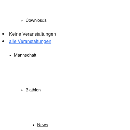
Veranstaltungen
Downloads
Keine Veranstaltungen
alle Veranstaltungen
© 2026 WSV Reit im Winkl e.V. powerd by Maximilian Hamberger
Mannschaft
Biathlon
News