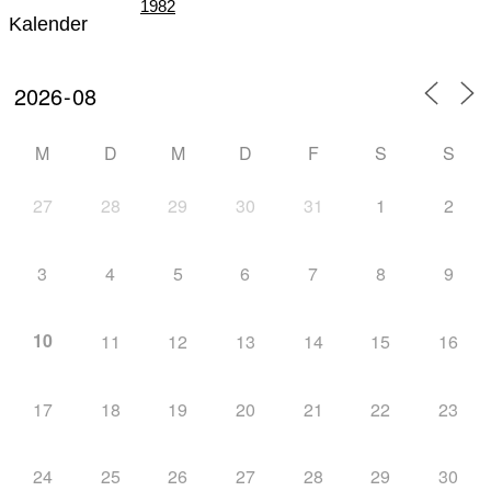
1982
Kalender
Teil III – Die Zeit der „Großen Veranstaltungen“
M
D
M
D
F
S
S
27
28
29
30
31
1
2
von 1982 – 1996
3
4
5
6
7
8
9
10
11
12
13
14
15
16
Teil IV – Die nordische Skijugend der Welt zu
17
18
19
20
21
22
23
24
25
26
27
28
29
30