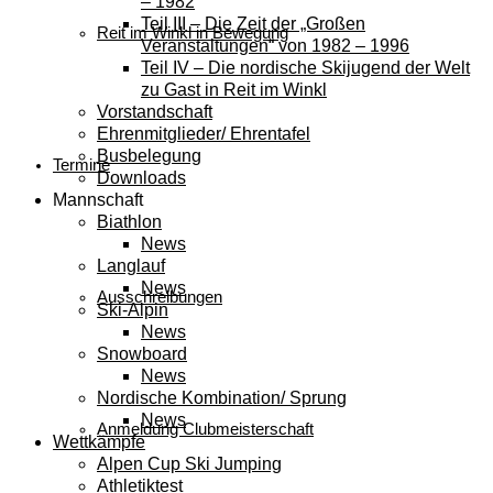
– 1982
Teil III – Die Zeit der „Großen
Reit im Winkl in Bewegung
Veranstaltungen“ von 1982 – 1996
Teil IV – Die nordische Skijugend der Welt
zu Gast in Reit im Winkl
Vorstandschaft
Ehrenmitglieder/ Ehrentafel
Busbelegung
Termine
Downloads
Mannschaft
Biathlon
News
Langlauf
News
Ausschreibungen
Ski-Alpin
News
Snowboard
News
Nordische Kombination/ Sprung
News
Anmeldung Clubmeisterschaft
Wettkämpfe
Alpen Cup Ski Jumping
Athletiktest