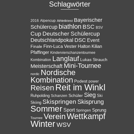
Schlagwörter
Bayerischer
Alpencup
2016
Athletiktest
biathlon
BSC
Schülercup
BSV
Cup
Deutscher Schülercup
Deutschlandpokal
DSC
Event
Halton
Finale
Finn-Luca Vester
Kilian
Pfaffinger
Kindervierschanzentournee
Langlauf
Lukas Strauch
Kombination
Mini-Tournee
Meisterschaft
Nordische
nordic
Kombination
Podest
power
Reit im Winkl
Reisen
Sieg
Ruhpolding
Schüler
Ski
Schanzen
Skispringen
Skisprung
Skiing
Sommer
Sport
Sprung
Springen
Wettkampf
Verein
Tournee
Winter
WSV