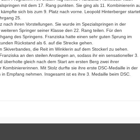
alspringen mit dem 17. Rang punkten. Sie ging als 11. Kombiniererin a
kämpfte sich bis zum 9. Platz nach vorne. Leopold Hinterberger starte
ahrgang 25.
z nach ihren Vorstellungen. Sie wurde im Spezialspringen in der
weiteren Springer seiner Klasse den 22. Rang teilen. Für den
chgang des Springens. Franziska hatte einen sehr guten Sprung im
unden Rückstand als 6. auf die Strecke gehen.
 Skiverbandes, die Reit im Winklerin auf dem Stockerl zu sehen.
ranziska an den steilen Anstiegen an, sodass ihr ein sensationeller 3.
nd überholte gleich nach dem Start am ersten Berg zwei ihrer
er Kombiniererinnen. Mit Stolz durfte sie ihre erste DSC-Medaille in der
n in Empfang nehmen. Insgesamt ist es ihre 3. Medaille beim DSC.