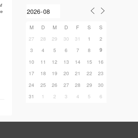
uf
te
M
D
M
D
F
S
S
27
28
29
30
31
1
2
9
3
4
5
6
7
8
10
11
12
13
14
15
16
17
18
19
20
21
22
23
24
25
26
27
28
29
30
31
1
2
3
4
5
6