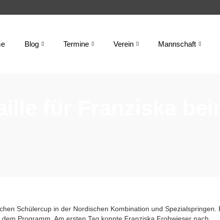
e
Blog
Termine
Verein
Mannschaft
ille für Franziska be
chen Schülercup in der Nordischen Kombination und Spezialspringen. 
uf dem Programm. Am ersten Tag konnte Franziska Frohwieser nach