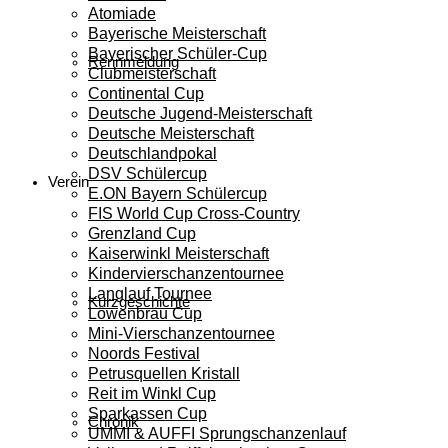
Atomiade
Bayerische Meisterschaft
Bayerischer Schüler-Cup
Rennmeldung
Clubmeisterschaft
Continental Cup
Deutsche Jugend-Meisterschaft
Deutsche Meisterschaft
Deutschlandpokal
DSV Schülercup
Verein
E.ON Bayern Schülercup
FIS World Cup Cross-Country
Grenzland Cup
Kaiserwinkl Meisterschaft
Kindervierschanzentournee
Langlauf Tournee
Kurzgeschichte
Löwenbräu Cup
Mini-Vierschanzentournee
Noords Festival
Petrusquellen Kristall
Reit im Winkl Cup
Sparkassen Cup
Chronik
UMMI & AUFFI Sprungschanzenlauf