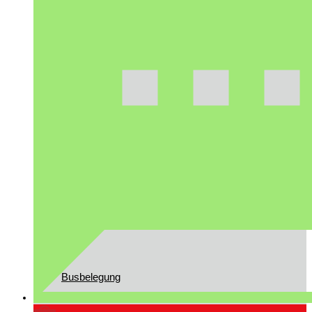
Gast in Reit im Winkl
Vorstandschaft
Ehrenmitglieder/ Ehrentafel
Busbelegung