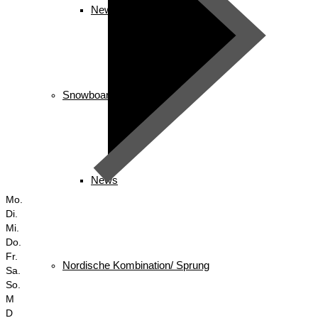
News
Snowboard
News
Mo.
Di.
Mi.
Do.
Fr.
Nordische Kombination/ Sprung
Sa.
So.
M
D