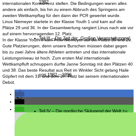
1982
internationalen Konkurrenz stellen. Die Bedingungen waren alles
andere als einfach, bis hin zu einem Abbruch des Springens am
zweiten Wettkampftag für den dann der PCR gewertet wurde.
Linus Niemeyer startete in der Klasse Youth 1 und kam auf die
Plätze 29 und 36. In der Gesamtwertung rangiert Linus nach wie vor
auf einem hervorragenden 12. Platz.
Teil III – Die Zeit der „Großen Veranstaltungen“
In der Klasse Youth II kam Felix Niemeyer auf die Plätze 30 und 29.
Gute Platzierungen, denn unsere Burschen müssen dabei gegen
bis zu zwei Jahre ältere Athleten antreten und das internationale
Leistungsniveau ist hoch. Zum ersten Mal internationale
Wettkampfluft schnuppern durfte Janne Sonntag mit den Plätzen 40
und 38. Das beste Resultat aus Reit im Winkler Sicht gelang Haile
von 1982 – 1996
Göpfert mit dem 31. und dem 27. Platz bei seinem internationalen
Debüt.
Teil IV – Die nordische Skijugend der Welt zu