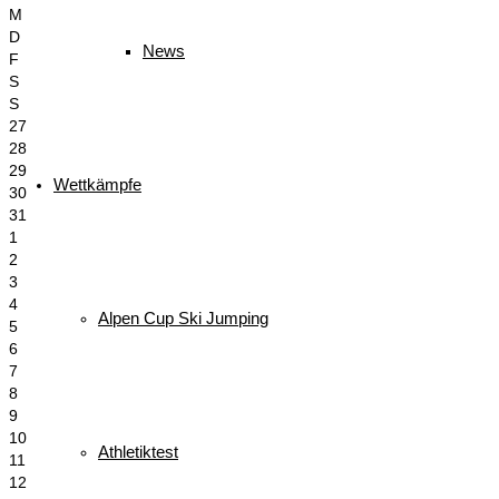
M
D
News
F
S
S
27
28
29
Wettkämpfe
30
31
1
2
3
4
Alpen Cup Ski Jumping
5
6
7
8
9
10
Athletiktest
11
12