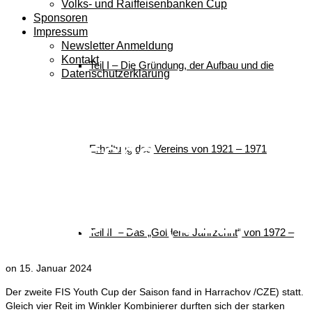
Volks- und Raiffeisenbanken Cup
Sponsoren
Impressum
Newsletter Anmeldung
Kontakt
Teil I – Die Gründung, der Aufbau und die
Datenschutzerklärung
F.I.S. Youth Cup
Nordische
Erhaltung des Vereins von 1921 – 1971
Kombination in
Harrachov (CZE)
Teil II – Das „Goldene Jahrzehnt“ von 1972 –
on
15. Januar 2024
Der zweite FIS Youth Cup der Saison fand in Harrachov /CZE) statt.
Gleich vier Reit im Winkler Kombinierer durften sich der starken