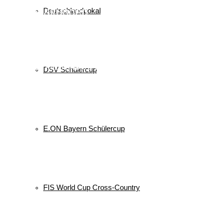
Veranstaltungen
Deutschlandpokal
Keine Veranstaltungen
alle Veranstaltungen
© 2026 WSV Reit im Winkl e.V. powerd by Maximilian Hamberger
DSV Schülercup
E.ON Bayern Schülercup
FIS World Cup Cross-Country