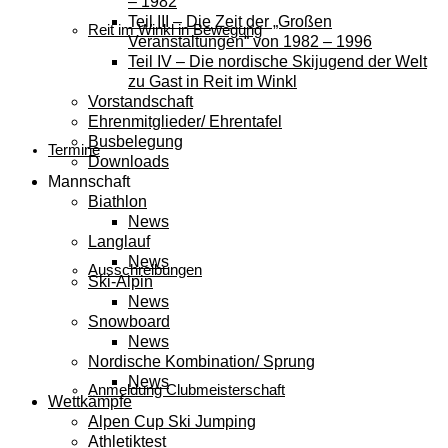
– 1982
Teil III – Die Zeit der „Großen
Reit im Winkl in Bewegung
Veranstaltungen“ von 1982 – 1996
Teil IV – Die nordische Skijugend der Welt
zu Gast in Reit im Winkl
Vorstandschaft
Ehrenmitglieder/ Ehrentafel
Busbelegung
Termine
Downloads
Mannschaft
Biathlon
News
Langlauf
News
Ausschreibungen
Ski-Alpin
News
Snowboard
News
Nordische Kombination/ Sprung
News
Anmeldung Clubmeisterschaft
Wettkämpfe
Alpen Cup Ski Jumping
Athletiktest