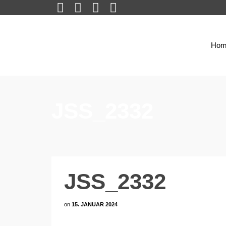
Hom
JSS_2332
JSS_2332
on
15. JANUAR 2024