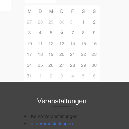
M
D
M
D
F
S
S
27
28
29
30
31
1
2
6
3
4
5
7
8
9
10
11
12
13
14
15
16
17
18
19
20
21
22
23
24
25
26
27
28
29
30
31
1
2
3
4
5
6
Veranstaltungen
Keine Veranstaltungen
alle Veranstaltungen