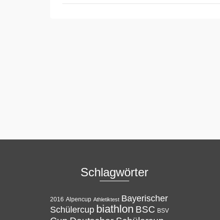
Schlagwörter
Bayerischer
Alpencup
2016
Athletiktest
biathlon
BSC
Schülercup
BSV