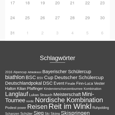
17
18
19
20
21
22
23
24
25
26
27
28
29
30
31
1
2
3
4
5
6
Schlagwörter
Bayerischer Schülercup
Alpencup
2016
Athletiktest
biathlon
Cup
BSC
Deutscher Schülercup
BSV
Deutschlandpokal
DSC
Event
Finale
Finn-Luca Vester
Halton
Kilian Pfaffinger
Kindervierschanzentournee
Kombination
Langlauf
Mini-
Meisterschaft
Lukas Strauch
Nordische Kombination
Tournee
nordic
Reit im Winkl
Reisen
Podest
Ruhpolding
power
Skispringen
Sieg
Schüler
Ski
Skiing
Schanzen