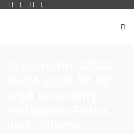
Screenshot 2023-
09-24 at 09-50-02
reg3.runandfly •
Instagram-Fotos
und -Videos