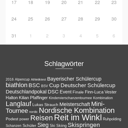
17
18
19
20
21
22
23
24
25
26
27
28
29
30
31
1
2
3
4
5
6
Schlagwörter
Bayerischer Schülercup
Alpencup
2016
Athletiktest
biathlon
Cup
BSC
Deutscher Schülercup
BSV
Deutschlandpokal
DSC
Event
Finale
Finn-Luca Vester
Halton
Kilian Pfaffinger
Kindervierschanzentournee
Kombination
Langlauf
Mini-
Meisterschaft
Lukas Strauch
Nordische Kombination
Tournee
nordic
Reit im Winkl
Reisen
Podest
Ruhpolding
power
Skispringen
Sieg
Schüler
Ski
Skiing
Schanzen