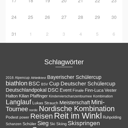
17
18
19
20
21
22
23
24
25
26
27
28
29
30
31
1
2
3
4
5
6
Schlagwörter
Bayerischer Schülercup
Alpencup
2016
Athletiktest
biathlon
Cup
BSC
Deutscher Schülercup
BSV
Deutschlandpokal
DSC
Event
Finale
Finn-Luca Vester
Halton
Kilian Pfaffinger
Kindervierschanzentournee
Kombination
Langlauf
Mini-
Meisterschaft
Lukas Strauch
Nordische Kombination
Tournee
nordic
Reit im Winkl
Reisen
Podest
Ruhpolding
power
Skispringen
Sieg
Schüler
Ski
Skiing
Schanzen