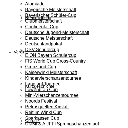
Atomiade
Bayerische Meisterschaft
Bayerischer Schüler-Cup
Rennmeldung
Clubmeisterschaft
Continental Cup
Deutsche Jugend-Meisterschaft
Deutsche Meisterschaft
Deutschlandpokal
DSV Schülercup
Verein
E.ON Bayern Schülercup
FIS World Cup Cross-Country
Grenzland Cup
Kaiserwinkl Meisterschaft
Kindervierschanzentournee
Langlauf Tournee
Kurzgeschichte
Löwenbräu Cup
Mini-Vierschanzentournee
Noords Festival
Petrusquellen Kristall
Reit im Winkl Cup
Sparkassen Cup
Chronik
UMMI & AUFFI Sprungschanzenlauf