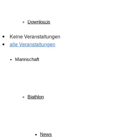
Veranstaltungen
Downloads
Keine Veranstaltungen
alle Veranstaltungen
© 2026 WSV Reit im Winkl e.V. powerd by Maximilian Hamberger
Mannschaft
Biathlon
News