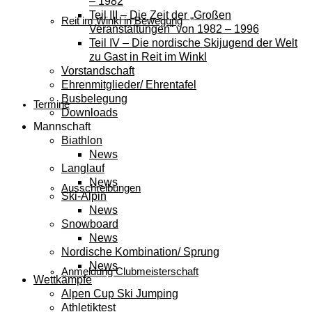
– 1982
Teil III – Die Zeit der „Großen
Reit im Winkl in Bewegung
Veranstaltungen“ von 1982 – 1996
Teil IV – Die nordische Skijugend der Welt
zu Gast in Reit im Winkl
Vorstandschaft
Ehrenmitglieder/ Ehrentafel
Busbelegung
Termine
Downloads
Mannschaft
Biathlon
News
Langlauf
News
Ausschreibungen
Ski-Alpin
News
Snowboard
News
Nordische Kombination/ Sprung
News
Anmeldung Clubmeisterschaft
Wettkämpfe
Alpen Cup Ski Jumping
Athletiktest