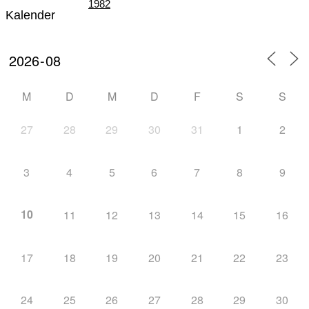
1982
Kalender
Teil III – Die Zeit der „Großen Veranstaltungen“
M
D
M
D
F
S
S
27
28
29
30
31
1
2
von 1982 – 1996
3
4
5
6
7
8
9
10
11
12
13
14
15
16
Teil IV – Die nordische Skijugend der Welt zu
17
18
19
20
21
22
23
24
25
26
27
28
29
30