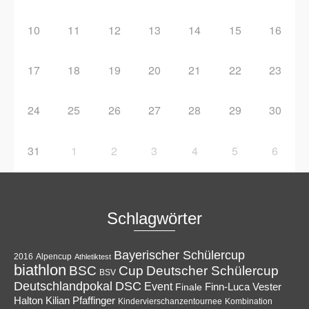
10
11
12
13
14
15
16
17
18
19
20
21
22
23
24
25
26
27
28
29
30
31
1
2
3
4
5
6
Schlagwörter
Bayerischer Schülercup
Alpencup
2016
Athletiktest
biathlon
Cup
BSC
Deutscher Schülercup
BSV
Deutschlandpokal
DSC
Event
Finale
Finn-Luca Vester
Halton
Kilian Pfaffinger
Kindervierschanzentournee
Kombination