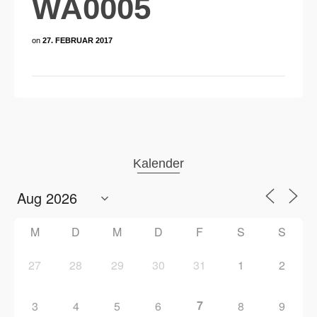
WA0005
on
27. FEBRUAR 2017
Kalender
M
D
M
D
F
S
S
27
28
29
30
31
1
2
7
3
4
5
6
8
9