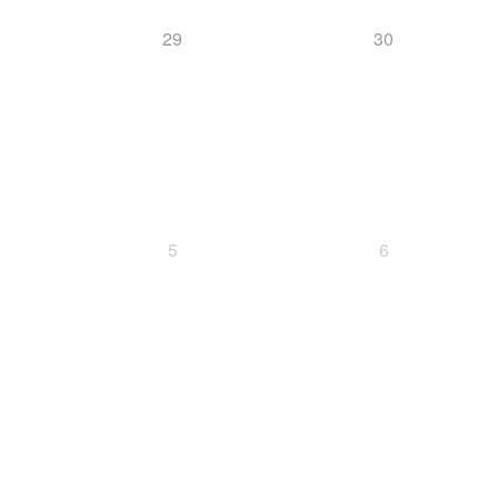
29
30
5
6
SC
Event
Halton
Finale
Finn-Luca Vester
Kilian Pfaffinger