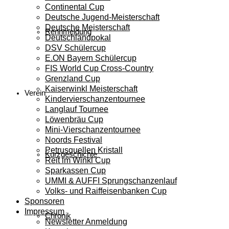
Continental Cup
Deutsche Jugend-Meisterschaft
Deutsche Meisterschaft
Rennmeldung
Deutschlandpokal
DSV Schülercup
E.ON Bayern Schülercup
FIS World Cup Cross-Country
Grenzland Cup
Kaiserwinkl Meisterschaft
Verein
Kindervierschanzentournee
Langlauf Tournee
Löwenbräu Cup
Mini-Vierschanzentournee
Noords Festival
Petrusquellen Kristall
Kurzgeschichte
Reit im Winkl Cup
Sparkassen Cup
UMMI & AUFFI Sprungschanzenlauf
Volks- und Raiffeisenbanken Cup
Sponsoren
Impressum
Chronik
Newsletter Anmeldung