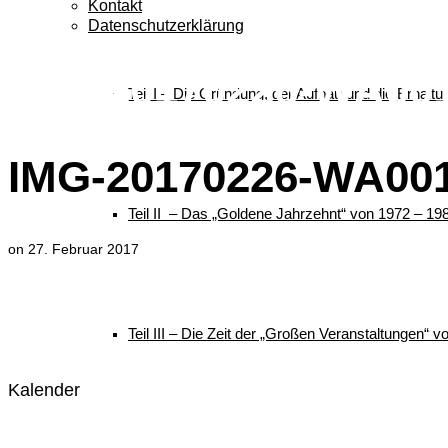
Kontakt
Datenschutzerklärung
IMG-20170226-WA00
Teil I – Die Gründung, der Aufbau und die Erhalt
IMG-20170226-WA00
Teil II – Das „Goldene Jahrzehnt“ von 1972 – 19
on
27. Februar 2017
Teil III – Die Zeit der „Großen Veranstaltungen“ 
Kalender