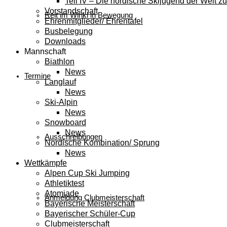
Teil IV – Die nordische Skijugend der Welt zu
Vorstandschaft
Reit im Winkl in Bewegung
Ehrenmitglieder/ Ehrentafel
Busbelegung
Downloads
Mannschaft
Biathlon
News
Termine
Langlauf
News
Ski-Alpin
News
Snowboard
News
Ausschreibungen
Nordische Kombination/ Sprung
News
Wettkämpfe
Alpen Cup Ski Jumping
Athletiktest
Atomiade
Anmeldung Clubmeisterschaft
Bayerische Meisterschaft
Bayerischer Schüler-Cup
Clubmeisterschaft