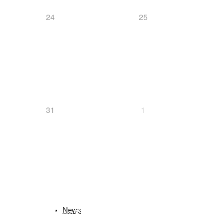
24
25
Langlauf
News
31
1
Ski-Alpin
Schlagwörter
biathlon
B
Bayerischer Schülercup
News
Alpencup
2016
Athletiktest