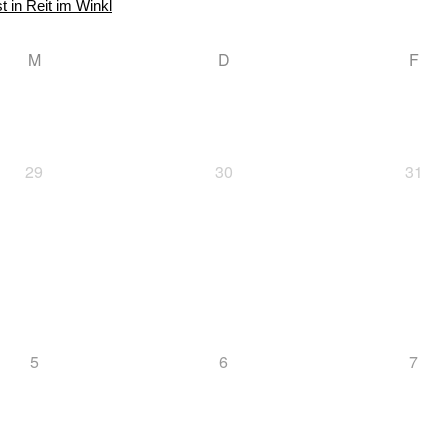
t in Reit im Winkl
M
D
F
29
30
31
5
6
7