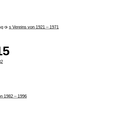
15
ung des Vereins von 1921 – 1971
15
82
von 1982 – 1996