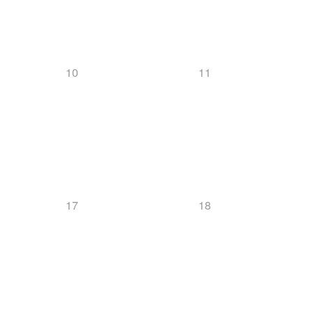
Downloads
10
11
Mannschaft
Biathlon
17
18
News