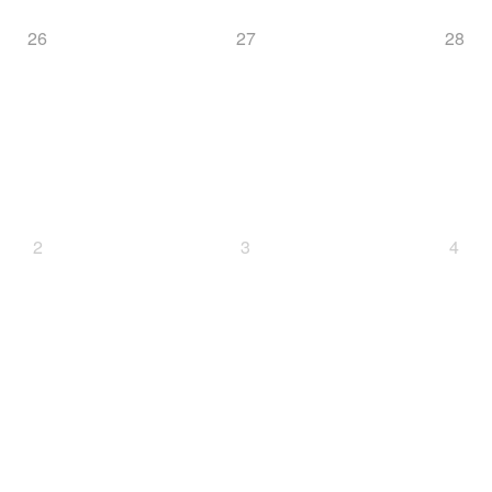
26
27
28
2
3
4
Cup
SC
Deutscher Schülercup
Deutschlandpokal
D
BSV