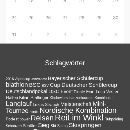
17
18
19
20
21
22
23
24
25
26
27
28
29
30
31
1
2
3
4
5
6
Schlagwörter
Bayerischer Schülercup
Alpencup
2016
Athletiktest
biathlon
Cup
BSC
Deutscher Schülercup
BSV
Deutschlandpokal
DSC
Event
Finale
Finn-Luca Vester
Halton
Kilian Pfaffinger
Kindervierschanzentournee
Kombination
Langlauf
Mini-
Meisterschaft
Lukas Strauch
Nordische Kombination
Tournee
nordic
Reit im Winkl
Reisen
Podest
Ruhpolding
power
Skispringen
Sieg
Schüler
Ski
Skiing
Schanzen