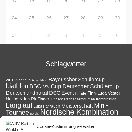
17
18
19
20
21
22
23
24
25
26
27
28
29
30
31
1
2
3
4
5
6
Schlagwörter
Bayerischer Schülercup
Alpencup
2016
Athletiktest
biathlon
Cup
BSC
Deutscher Schülercup
BSV
Deutschlandpokal
DSC
Event
Finale
Finn-Luca Vester
Halton
Kilian Pfaffinger
Kindervierschanzentournee
Kombination
Langlauf
Mini-
Meisterschaft
Lukas Strauch
Nordische Kombination
Tournee
nordic
Reit im Winkl
Reisen
Podest
Ruhpolding
power
Skispringen
Sieg
Cookie-Zustimmung verwalten
Schüler
Ski
Skiing
Schanzen