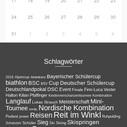
17
18
19
20
21
22
23
24
25
26
27
28
29
30
31
1
2
3
4
5
6
Schlagwörter
Bayerischer Schülercup
Alpencup
2016
Athletiktest
biathlon
Cup
BSC
Deutscher Schülercup
BSV
Deutschlandpokal
DSC
Event
Finale
Finn-Luca Vester
Halton
Kilian Pfaffinger
Kindervierschanzentournee
Kombination
Langlauf
Mini-
Meisterschaft
Lukas Strauch
Nordische Kombination
Tournee
nordic
Reit im Winkl
Reisen
Podest
Ruhpolding
power
Skispringen
Sieg
Schüler
Ski
Skiing
Schanzen