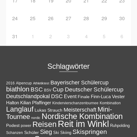
17
18
19
20
21
22
23
24
25
26
27
28
29
30
31
1
2
3
4
5
6
Schlagwörter
Bayerischer Schülercup
Alpencup
2016
Athletiktest
biathlon
Cup
BSC
Deutscher Schülercup
BSV
Deutschlandpokal
DSC
Event
Finale
Finn-Luca Vester
Halton
Kilian Pfaffinger
Kindervierschanzentournee
Kombination
Langlauf
Mini-
Meisterschaft
Lukas Strauch
Nordische Kombination
Tournee
nordic
Reit im Winkl
Reisen
Podest
Ruhpolding
power
Skispringen
Sieg
Schüler
Ski
Skiing
Schanzen