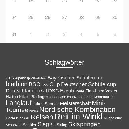
17
18
19
20
21
22
23
24
25
26
27
28
29
30
31
1
2
3
4
5
6
Schlagwörter
Bayerischer Schülercup
Alpencup
2016
Athletiktest
biathlon
Cup
BSC
Deutscher Schülercup
BSV
Deutschlandpokal
DSC
Event
Finale
Finn-Luca Vester
Halton
Kilian Pfaffinger
Kindervierschanzentournee
Kombination
Langlauf
Mini-
Meisterschaft
Lukas Strauch
Nordische Kombination
Tournee
nordic
Reit im Winkl
Reisen
Podest
Ruhpolding
power
Skispringen
Sieg
Schüler
Ski
Skiing
Schanzen